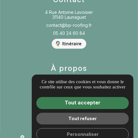
4 Rue Antoine Lavoisier
31140 Launaguet
contact@bp-roofing.fr
05 40 24 60 84
Itinéraire
À propos
Informations complémentaires
Ce site utilise des cookies et vous donne le
contrôle sur ceux que vous souhaitez activer
Mentions légales
Politique de confidentialité
Tout accepter
Guide Local
Gestion des cookies
Tout refuser
Personnaliser
place
mail
call